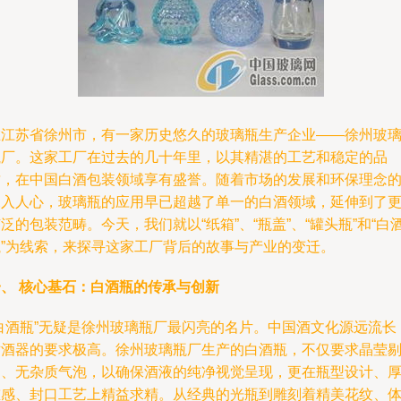
在江苏省徐州市，有一家历史悠久的玻璃瓶生产企业——徐州玻
瓶厂。这家工厂在过去的几十年里，以其精湛的工艺和稳定的品
质，在中国白酒包装领域享有盛誉。随着市场的发展和环保理念
深入人心，玻璃瓶的应用早已超越了单一的白酒领域，延伸到了
泛的包装范畴。今天，我们就以“纸箱”、“瓶盖”、“罐头瓶”和“白
瓶”为线索，来探寻这家工厂背后的故事与产业的变迁。
一、 核心基石：白酒瓶的传承与创新
“白酒瓶”无疑是徐州玻璃瓶厂最闪亮的名片。中国酒文化源远流长
对酒器的要求极高。徐州玻璃瓶厂生产的白酒瓶，不仅要求晶莹
透、无杂质气泡，以确保酒液的纯净视觉呈现，更在瓶型设计、
重感、封口工艺上精益求精。从经典的光瓶到雕刻着精美花纹、