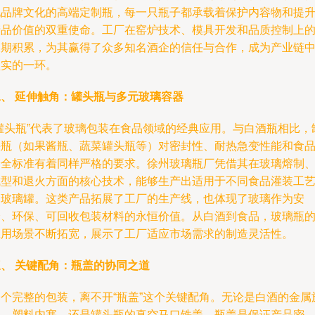
现品牌文化的高端定制瓶，每一只瓶子都承载着保护内容物和提
产品价值的双重使命。工厂在窑炉技术、模具开发和品质控制上
长期积累，为其赢得了众多知名酒企的信任与合作，成为产业链
坚实的一环。
二、 延伸触角：罐头瓶与多元玻璃容器
“罐头瓶”代表了玻璃包装在食品领域的经典应用。与白酒瓶相比，
头瓶（如果酱瓶、蔬菜罐头瓶等）对密封性、耐热急变性能和食
安全标准有着同样严格的要求。徐州玻璃瓶厂凭借其在玻璃熔制
成型和退火方面的核心技术，能够生产出适用于不同食品灌装工
的玻璃罐。这类产品拓展了工厂的生产线，也体现了玻璃作为安
全、环保、可回收包装材料的永恒价值。从白酒到食品，玻璃瓶
应用场景不断拓宽，展示了工厂适应市场需求的制造灵活性。
三、 关键配角：瓶盖的协同之道
一个完整的包装，离不开“瓶盖”这个关键配角。无论是白酒的金属
盖、塑料内塞，还是罐头瓶的真空马口铁盖，瓶盖是保证产品密