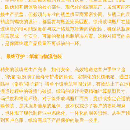
封、防伪和开启体验的核心部件。现代化的玻璃瓶厂，虽然可能
直接生产瓶盖，但必须与专业的瓶盖供应商紧密协同。从瓶口的
寸精度到螺纹的设计，都需要与瓶盖完美匹配。徐州玻璃瓶厂在
供玻璃瓶的很可能深度参与或严格规范瓶盖的适配性，确保从瓶
到瓶盖形成一个安全、可靠的整体包装解决方案。这种对细节的
注，是保障终端产品质量不可或缺的一环。
四、 最终守护：纸箱与物流包装
当精美的玻璃瓶生产完毕，如何安全、高效地送达客户手中？这
时，“纸箱”就扮演了最终守护者的角色。定制化的瓦楞纸箱，通过
部隔档（俗称“格子箱”）将单个玻璃瓶牢固分隔，有效防止了在运
和搬运过程中的碰撞与破损。纸箱的设计需要精确计算瓶型尺寸
堆码强度和物流环境。对于徐州玻璃瓶厂而言，提供或指定合适
运输包装，是其服务链条的延伸。这不仅减少了客户的损耗与麻
烦，也体现了现代制造业中系统化、一体化的服务思维。从生产
上到客户仓库，纸箱完成了产品保护的最后一公里。