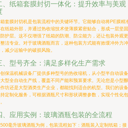
二、纸箱套膜封切一体化：提升效率与美观
度
纸箱套膜封切机是包装流程中的关键环节。它能够自动将PE膜精
套在纸箱外部，并通过热收缩技术使薄膜紧密贴合，形成一层坚
的防护层。这不仅增强了纸箱的防潮、防尘能力，还让包装外观
加整洁专业。对于玻璃酒瓶而言，这种包装方式能有效缓冲外力
击，减少运输中的破损风险。
三、型号齐全：满足多样化生产需求
华创保温机械设备厂提供多种型号的热收缩机，从小型半自动设
到大型全自动生产线，覆盖不同产能和预算要求。无论您是小型
酒作坊还是大型酒类生产企业，都能找到适合的机型。我们的设
支持定制化服务，可根据酒瓶尺寸和形状调整参数，实现个性化
装。
四、应用实例：玻璃酒瓶包装的全流程
以500毫升玻璃酒瓶为例，包装流程如下：酒瓶装入定制纸箱；接