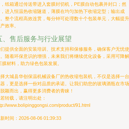
着，纸箱通过传送带进入套膜封切机，PE膜自动包裹并封口；然
后，进入恒温热收缩隧道，薄膜在均匀加热下收缩定型；输出成
品。整个流程高效连贯，每分钟可处理数十个包装单元，大幅提
生产效率。
五、售后服务与行业展望
我们提供全面的安装培训、技术支持和保修服务，确保客户无忧
用。随着环保意识的增强，未来我们将继续优化设备，采用可降
PE膜材料，助力绿色包装发展。
选择大城县华创保温机械设备厂的热收缩包装机，不仅是选择一
机器，更是选择一份对品质的承诺。让我们助您的玻璃酒瓶在市
中脱颖而出，赢得更多消费者的青睐！
如若转载，请注明出处：
tp://www.bolipinggongsi.com/product/91.html
新时间：2026-08-06 01:39:33