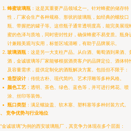
蜂蜜玻璃瓶
：这是其重要产品领域之一。针对蜂蜜的储存特
性，厂家会生产各种规格、形状的玻璃瓶，如经典的螺纹口
瓶、带握把的罐子等。这些瓶子通常透明度高，能完美展现
蜜的色泽与质地，同时密封性好，确保蜂蜜不易变质。瓶身
计兼顾美观与实用，标签区域清晰，有助于品牌展示。
玻璃酒瓶
：这是另一大支柱产品。从白酒、葡萄酒到果酒、
酒，金诚玻璃等厂家能够根据酒类客户的品牌定位、酒体特
及容量需求，提供定制化的酒瓶解决方案。包括但不限于：
造型设计
：传统古朴、现代简约、艺术浮雕等多种风格。
颜色工艺
：透明、茶色、绿色、蓝色等，并可进行烤花、喷
涂、丝印等装饰。
瓶口类型
：满足螺旋盖、软木塞、塑料塞等多种封装方式。
、 竞争优势与行业地位
以“金诚玻璃”为例的西安玻璃瓶厂，其竞争力体现在多个层面：