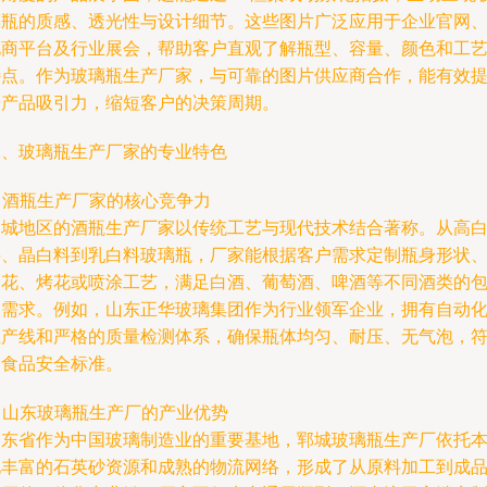
璃瓶的质感、透光性与设计细节。这些图片广泛应用于企业官网
电商平台及行业展会，帮助客户直观了解瓶型、容量、颜色和工
特点。作为玻璃瓶生产厂家，与可靠的图片供应商合作，能有效
升产品吸引力，缩短客户的决策周期。
二、玻璃瓶生产厂家的专业特色
. 酒瓶生产厂家的核心竞争力
郓城地区的酒瓶生产厂家以传统工艺与现代技术结合著称。从高
料、晶白料到乳白料玻璃瓶，厂家能根据客户需求定制瓶身形状
印花、烤花或喷涂工艺，满足白酒、葡萄酒、啤酒等不同酒类的
装需求。例如，山东正华玻璃集团作为行业领军企业，拥有自动
生产线和严格的质量检测体系，确保瓶体均匀、耐压、无气泡，
合食品安全标准。
. 山东玻璃瓶生产厂的产业优势
山东省作为中国玻璃制造业的重要基地，郓城玻璃瓶生产厂依托
地丰富的石英砂资源和成熟的物流网络，形成了从原料加工到成