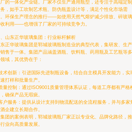
出厂的一体化产业链。厂家不仅生产通用瓶型，还专注于高端定
服务，如手工吹制艺术瓶、防伪瓶盖设计等，满足个性化市场需
求。环保生产理念的推行——如使用天然气熔炉减少排放、碎玻
回收利用——也增强了厂家的可持续竞争力。
三、山东正华玻璃集团：行业标杆解析
山东正华玻璃集团是郓城玻璃瓶制造业的典型代表，集研发、生
与销售于一体。集团产品涵盖酒瓶、饮料瓶、药用瓶及工艺瓶等
个领域，其优势在于：
- 技术创新：引进国际先进制瓶设备，结合自主模具开发能力，实
快速打样和批量生产。
 质量控制：通过ISO9001质量管理体系认证，每道工序都有严格
测，确保产品无瑕疵。
- 客户服务：提供从设计支持到物流配送的全流程服务，并与多家
名酒企建立长期合作。
该集团的案例表明，郓城玻璃瓶厂家正以专业化、品牌化路径，
动行业向高质量发展。