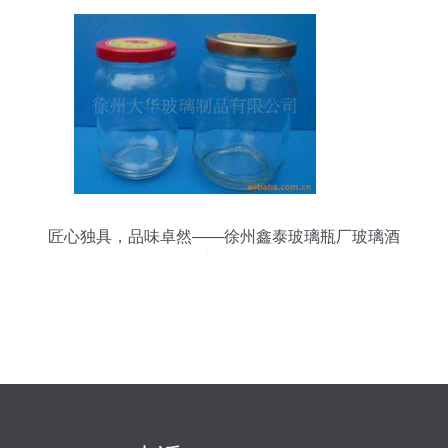
匠心独具，品味卓然——徐州鑫泰玻璃瓶厂玻璃酒
瓶产品全览