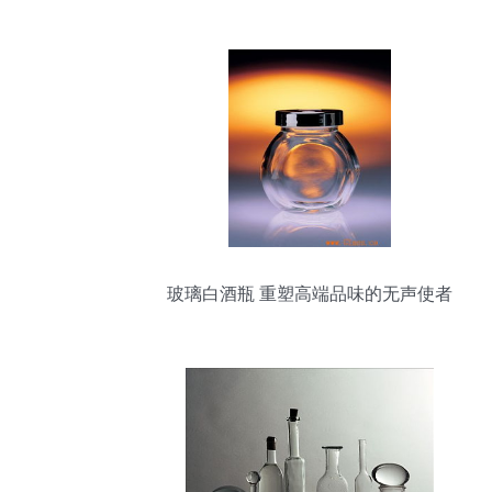
档高白料酒瓶一斤装空酒瓶京小杰】郓城
县虹轩彩印厂 - 产品库
玻璃白酒瓶 重塑高端品味的无声使者