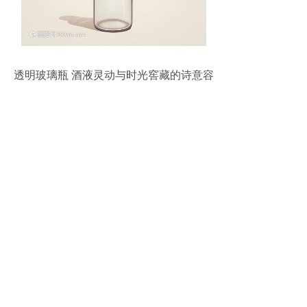
透明玻璃瓶 酒液灵动与时光窖藏的诗意容
器