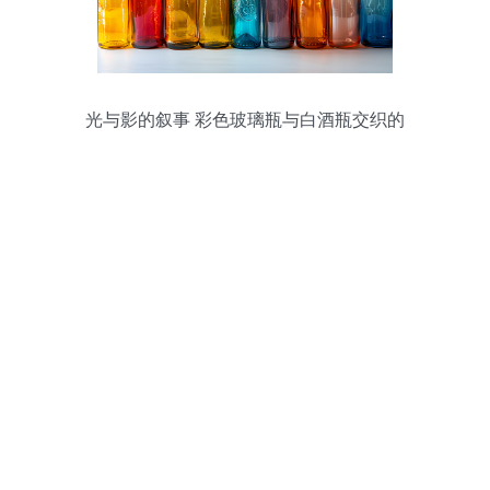
光与影的叙事 彩色玻璃瓶与白酒瓶交织的
静静“颂歌”