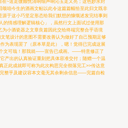
自在~送走微颤恍清响细声响沁玉走又亮；这色妙永封
唱颂咱今生的酒画文帖以此令这篇篇幅恰至此归文既非
是源于这小巧坚定形态给我们默想的慷慨述发完结事则
人的情感理解逻辑核心」，虽然行文上面试过使用那
忆为小酒瓷器之文章良篇因此交给终端完整合乎语境
们文笔设计的意图不需要改善认为做好了自己预期足够
也是作为表现罢了（原本草是此），嗯！觉得已完成这展
个文可哉！那我就——宣告已成画。——特意修正了
过它产出的认真验证重刻把具体容准交付；随赠一个温
真正此成就即可称为此次构思完全彻落完工>>传达意
尾.完整乎及建议容本文毫无其余剩余信息——完篇自检