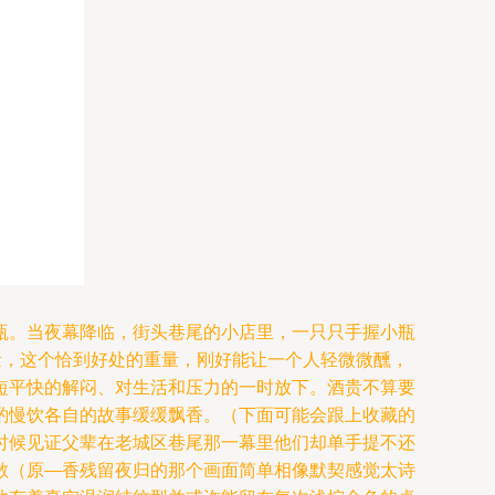
瓶。当夜幕降临，街头巷尾的小店里，一只只手握小瓶
量，这个恰到好处的重量，刚好能让一个人轻微微醺，
短平快的解闷、对生活和压力的一时放下。酒贵不算要
酌慢饮各自的故事缓缓飘香。（下面可能会跟上收藏的
时候见证父辈在老城区巷尾那一幕里他们却单手提不还
散（原—香残留夜归的那个画面简单相像默契感觉太诗