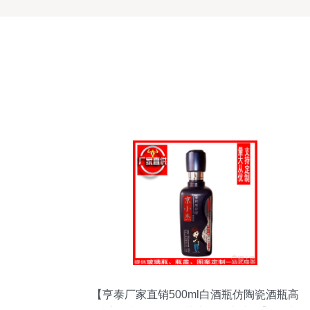
【亨泰厂家直销500ml白酒瓶仿陶瓷酒瓶高