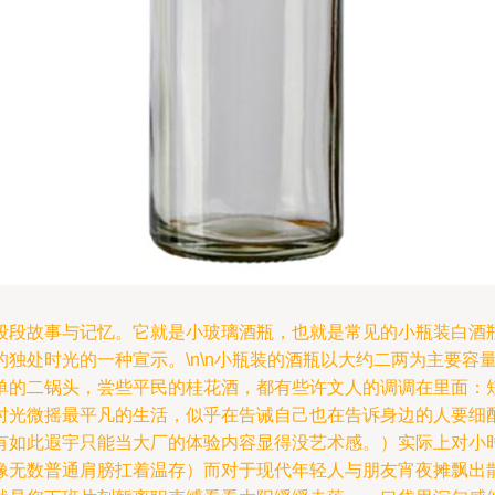
段段故事与记忆。它就是小玻璃酒瓶，也就是常见的小瓶装白酒
独处时光的一种宣示。\n\n小瓶装的酒瓶以大约二两为主要容
单的二锅头，尝些平民的桂花酒，都有些许文人的调调在里面：
时光微摇最平凡的生活，似乎在告诫自己也在告诉身边的人要细
有如此遐宇只能当大厂的体验内容显得没艺术感。）实际上对小
像无数普通肩膀扛着温存）而对于现代年轻人与朋友宵夜摊飘出