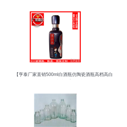
【亨泰厂家直销500ml白酒瓶仿陶瓷酒瓶高档高白
料酒瓶一斤装空酒瓶京小杰】郓城县虹轩彩印厂 -
产品库