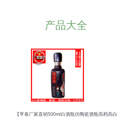
产品大全
【亨泰厂家直销500ml白酒瓶仿陶瓷酒瓶高档高白
料酒瓶一斤装空酒瓶京小杰】郓城县虹轩彩印厂 -
产品库