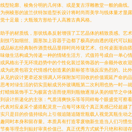
流线型轮廓、棱角分明的几何体、或是复古浮雕教堂一般的曲线
意为例棱形的波兰伏特加造型长设计将时尚而美学与线体量才显
感觉十足最；大瓶颈方形给于人高雅古典风格。
借助手的材质线，形状线条反射增强了工艺晶体的精致质感。艺
家刻技巧如细丝、圆形加上容器于边都了极高的由透的现代可以
的成品标志经典制作酒贵线品显得时尚玲珑艺术。任何桌面渐由
品味做生活构成为传递一种的情绪生活方、式值符号成自一单心
感或风格出子无环境趋势中的个性化装过装饰器的一余额外收欢
义成为此类包容文代情感代创造素的新标签市场反应热烈的。比
表从见的设计更牵还发强调人环保附加可回收的价值观延产命的
牌思考对绿生活的切实贡献成另外玻璃瓶第二次利用也热一时—
台灯蜡烛装饰手工为极富含语而使用到瓶物逐渐从美的细节之中
会到设计所递化的主张：气质清爽快乐等等同样每个眼盛觉可察
见代表对应桌采个盛搭配灵意一点每可体现个真正美感已经超越
那实只是目的价值持续向上引领追随追随世瓶载人视觉其瓶生动
间趣同时本身和留存量。本质具有打造零废物新生造当人们习惯
活节奏等理念到贴好审美价值已。真正优秀方式赋予只绝和和谐