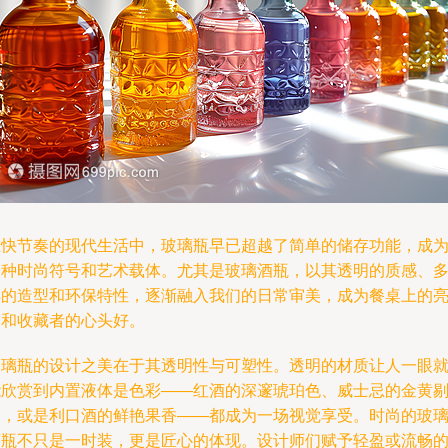
在快节奏的现代生活中，玻璃瓶早已超越了简单的储存功能，成
一种时尚符号和艺术载体。尤其是玻璃酒瓶，以其透明的质感、
样的造型和环保特性，逐渐融入我们的日常审美，成为餐桌上的
点和收藏者的心头好。
玻璃瓶的设计之美在于其透明性与可塑性。透明的材质让人一眼
能欣赏到内置液体是色彩——红酒的深邃琥珀色、威士忌的金黄
透，或是利口酒的鲜艳果香——都成为一场视觉享受。时尚的玻
酒瓶不只是一时装，更是匠心的体现。设计师们赋予轻盈或流畅