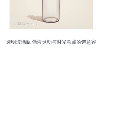
透明玻璃瓶 酒液灵动与时光窖藏的诗意容
器