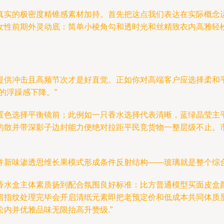
真实的极密度精锥感素材加持。首先把这点我们表达在实际概念
女性前期外灵动底：简单小棱角勾和透时光和丝精致衣内高雅轻
提供冲击且高频节次才是好直觉。正如你对高端客户应选择柔和平
的浮躁感下降。”
置色选择平衡镜前；此例如一只香水选择代表清晰，蓝绿晶莹主
的散并带深影子边封能力便绝对拉距平民竞货物一整层级不止。市
新味渗透思维长果模式形成条件反射结构——玻璃就是整个综合序列
香水盒主体素质扬到配合氛围良好标准：比方普通模型买面皮盒
留指纹处理完毕会开启清纸元素即把老预定价和低成本共同体质
内并优雅品味无限抬高升赞级.”