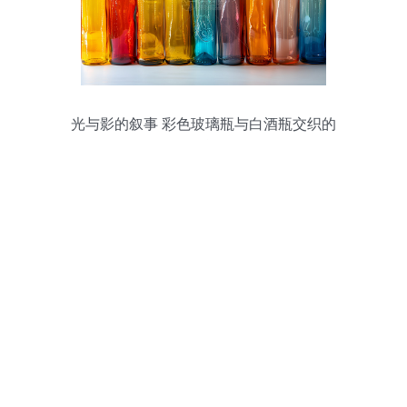
光与影的叙事 彩色玻璃瓶与白酒瓶交织的
静静“颂歌”