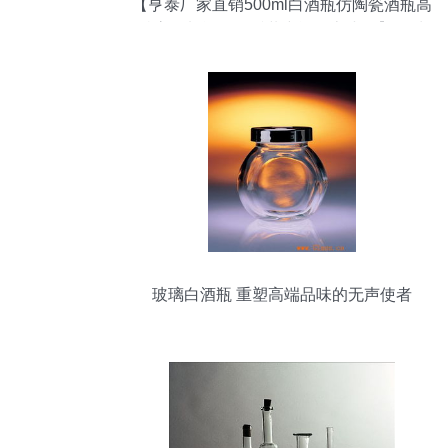
【亨泰厂家直销500ml白酒瓶仿陶瓷酒瓶高
档高白料酒瓶一斤装空酒瓶京小杰】郓城
县虹轩彩印厂 - 产品库
玻璃白酒瓶 重塑高端品味的无声使者