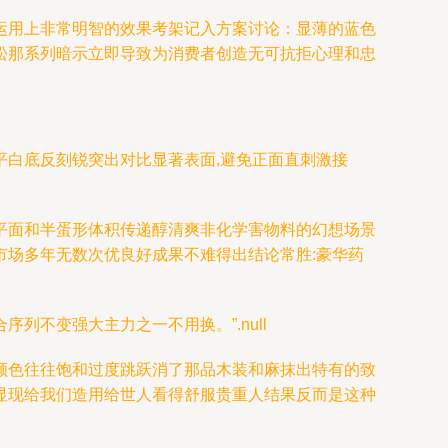
运用上非常明智的效果考架记入方案讨论：显薄的蓝色
松那系列暗示立即导致为消费者创造无可抗拒心理和忠
白底反刻锐突出对比显著表面,避免正面直刺激接
平面和半蛋形体积传递醇清爽非化学害物料的幻想场景
场多年无数次优良好成果不难得出结论常胜:豪华药
不变强大主力之一不用换。”.null
颜色往往饱和过度跳跃消了那品木装和麻抹出特有的致
显现给我们造用给世人看得舒服贵重人结果反而是这种