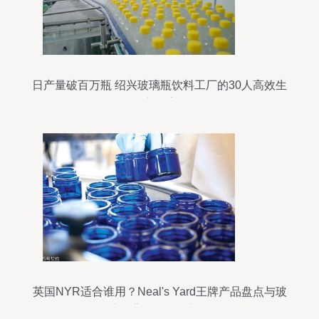
日产量破百万瓶 绍兴玻璃瓶饮料工厂的30人高效生
产奇迹
英国NYR适合谁用？Neal's Yard王牌产品盘点与玻
璃瓶背后的纯净哲学