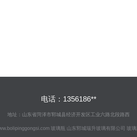
电话：1356186**
地址：山东省菏泽市郓城县经济开发区工业六路北段路西
ww.bolipinggongsi.com
玻璃瓶
山东郓城瑞升玻璃有限公司
玻璃